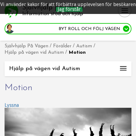
Vi använder kakor för att förbättra upplevelsen för besökaren
Självhjälp på vägen
Jag förstår
Togg
Information stöd och hjälp
navig
BYT ROLL
OCH FÖLJ VÄGEN
Självhjälp På Vägen
/
Förälder
/
Autism
/
Hjälp på vägen vid Autism
/
Motion
Hjälp på vägen vid Autism
Togg
navi
Motion
Lyssna