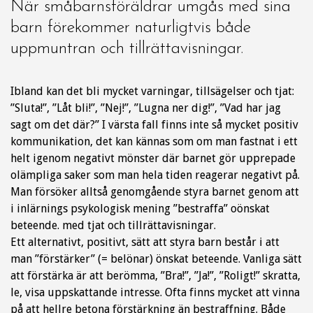
När småbarnsföräldrar umgås med sina
barn förekommer naturligtvis både
uppmuntran och tillrättavisningar.
Ibland kan det bli mycket varningar, tillsägelser och tjat:
”Sluta!”, ”Låt bli!”, ”Nej!”, ”Lugna ner dig!”, ”Vad har jag
sagt om det där?” I värsta fall finns inte så mycket positiv
kommunikation, det kan kännas som om man fastnat i ett
helt igenom negativt mönster där barnet gör upprepade
olämpliga saker som man hela tiden reagerar negativt på.
Man försöker alltså genomgående styra barnet genom att
i inlärnings psykologisk mening ”bestraffa” oönskat
beteende. med tjat och tillrättavisningar.
Ett alternativt, positivt, sätt att styra barn består i att
man ”förstärker” (= belönar) önskat beteende. Vanliga sätt
att förstärka är att berömma, ”Bra!”, ”Ja!”, ”Roligt!” skratta,
le, visa uppskattande intresse. Ofta finns mycket att vinna
på att hellre betona förstärkning än bestraffning. Både