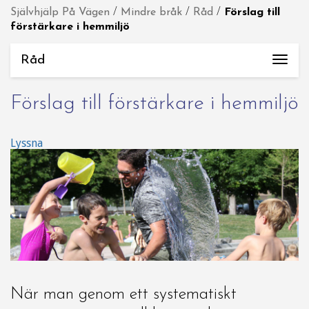
Självhjälp På Vägen
/
Mindre bråk
/
Råd
/
Förslag till
förstärkare i hemmiljö
Råd
Togg
navi
Förslag till förstärkare i hemmiljö
Lyssna
När man genom ett systematiskt