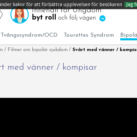
änder kakor för att förbättra upplevelsen för besökaren
Jag f
Innehåll för Ungdom
byt roll
och följ vägen
Tvångssyndrom/OCD
Tourettes Syndrom
Bipol
om
/
Filmer om bipolär sjukdom
/
Svårt med vänner / kompis
rt med vänner / kompisar