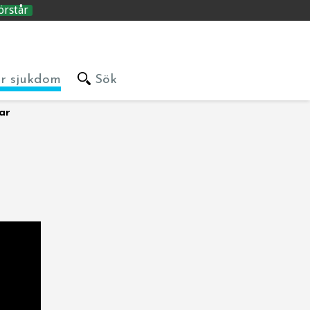
örstår
är sjukdom
Sök
ar