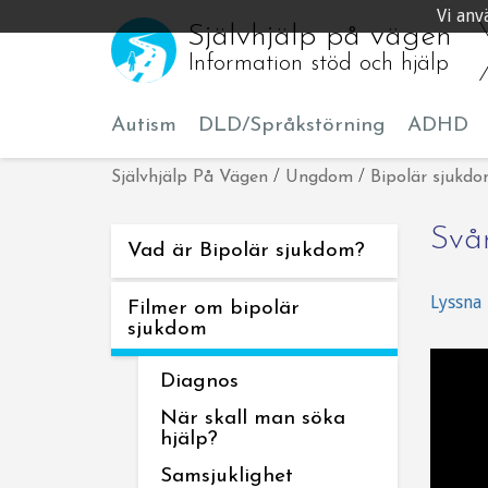
Vi anv
Självhjälp på vägen
Information stöd och hjälp
Autism
DLD/Språkstörning
ADHD
Självhjälp På Vägen
/
Ungdom
/
Bipolär sjukd
Svå
Vad är Bipolär sjukdom?
Lyssna
Filmer om bipolär
sjukdom
Diagnos
När skall man söka
hjälp?
Samsjuklighet