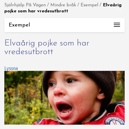
Självhjälp På Vägen
/
Mindre bråk
/
Exempel
/
Elvaårig
pojke som har vredesutbrott
Exempel
Togg
navi
Elvaårig pojke som har
vredesutbrott
Lyssna