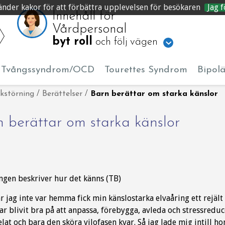
änder kakor för att förbättra upplevelsen för besökaren
Jag f
Innehåll för
Vårdpersonal
byt roll
och följ vägen
Tvångssyndrom/OCD
Tourettes Syndrom
Bipol
kstörning
/
Berättelser
/
Barn berättar om starka känslor
 berättar om starka känslor
ngen beskriver hur det känns (TB)
är jag inte var hemma fick min känslostarka elvaåring ett rejält
har blivit bra på att anpassa, förebygga, avleda och stressred
lat och bara den sköra vilofasen kvar. Så jag lade mig intill 