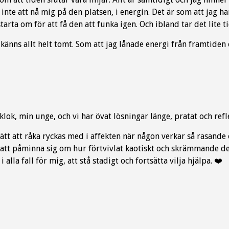
 inte att nå mig på den platsen, i energin. Det är som att jag h
tarta om för att få den att funka igen. Och ibland tar det lite ti
 känns allt helt tomt. Som att jag lånade energi från framtiden 
klok, min unge, och vi har övat lösningar länge, pratat och ref
lätt att råka ryckas med i affekten när någon verkar så rasan
tt påminna sig om hur förtvivlat kaotiskt och skrämmande de
 i alla fall för mig, att stå stadigt och fortsätta vilja hjälpa.
❤