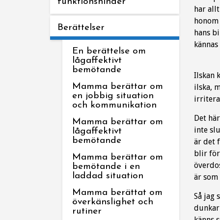
funktionshinder
har all
honom a
Berättelser
hans bi
kännas 
En berättelse om
lågaffektivt
bemötande
Ilskan 
Mamma berättar om
ilska, 
en jobbig situation
irriter
och kommunikation
Det här
Mamma berättar om
inte sl
lågaffektivt
bemötande
är det 
blir fö
Mamma berättar om
överdos
bemötande i en
laddad situation
är som 
Mamma berättat om
Så jag 
överkänslighet och
dunkar 
rutiner
känns s