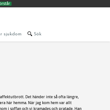
örstår
är sjukdom
Sök
 affektutbrott. Det händer inte så ofta längre,
ucera här hemma. När jag kom hem var allt
honom i soffan och vi kramades och pratade. Han