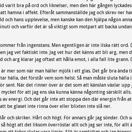
tid varit bra på ord och liknelser, men den här gången lyckades
tt hamna i affekt. Efteråt sammanställde jag och skrev ner han
ld och hans upplevelse, men kanske kan den hjälpa någon annan 
inuti och varför det är så viktigt som motpart att backa undan,
kommer från ingenstans. Men egentligen är inte ilska rätt ord. 
men jag vet faktiskt inte. Jag vet hur det känns att bli arg, men 
ad och arg klarar jag oftast att hålla emot, i alla fall lite grann
 är mer som när man häller mjölk i ett glas. Det går bra ända ti
utar hälla, det förstår vem som helst. Så man måste sluta hälla i
för sent. När det rinner över är det som att känslan växlar upp 
r mycket för att jag ens ska kunna känna någonting särskilt alls. 
 av energi. Och det går inte att stoppa den där energin från att
att be glaset inte rinna över eller blixten inte slå ner.
slår och skriker. Hårt och högt. För annars går jag sönder. Och så
så högt att det liksom överröstar allt och jag ser inte, för al
om att tiden slutar vara linjär. Allt är samtidigt och jag hinne