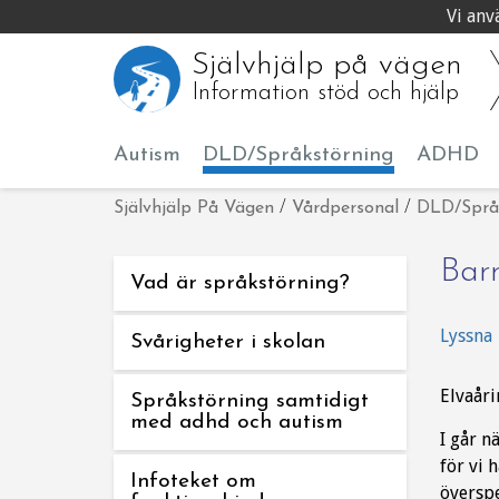
Vi anv
Självhjälp på vägen
Information stöd och hjälp
Autism
DLD/Språkstörning
ADHD
Självhjälp På Vägen
/
Vårdpersonal
/
DLD/Språ
Barn
Vad är språkstörning?
Lyssna
Svårigheter i skolan
Elvaåri
Språkstörning samtidigt
med adhd och autism
I går n
för vi 
Infoteket om
överspe