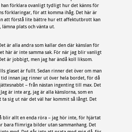
 han förklara ovanligt tydligt hur det känns för
s förklaringar, för att komma ihåg. Det här är
att förstå lite bättre hur ett affektutbrott kan
 lämna plats och vänta ut.
Det är alla andra som kallar den där känslan för
det här är inte samma sak. För när jag blir vanligt
. Det är jobbigt, men jag har ändå koll liksom.
lls glaset är fullt. Sedan rinner det över om man
 tid innan jag rinner ut över hela bordet, för då
jättesnabbt – från nästan ingenting till max. Det
Jag är inte arg, jag är alla känslorna, som en
 ta sig ut när det väl har kommit så långt. Det
 blir allt en enda röra – jag hör inte, för hjärtat
lt är bara flimriga bilder utan sammanhang. Det
r inte med. Det går inte att prata med mig då, för