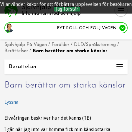
Vi använder kakor för att förbättra upplevelsen för besökaren
Självhjälp på vägen
Jag förstår
Togg
Information stöd och hjälp
navig
BYT ROLL
OCH FÖLJ VÄGEN
Självhjälp På Vägen
/
Förälder
/
DLD/Språkstörning
/
Berättelser
/
Barn berättar om starka känslor
Berättelser
Togg
navi
Barn berättar om starka känslor
Lyssna
Elvaåringen beskriver hur det känns (TB)
I går när jag inte var hemma fick min känslostarka