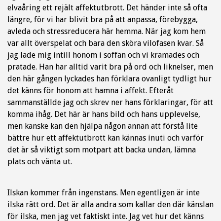
elvaåring ett rejält affektutbrott. Det händer inte så ofta
längre, för vi har blivit bra på att anpassa, förebygga,
avleda och stressreducera här hemma. När jag kom hem
var allt överspelat och bara den sköra vilofasen kvar. Så
jag lade mig intill honom i soffan och vi kramades och
pratade. Han har alltid varit bra på ord och liknelser, men
den här gången lyckades han förklara ovanligt tydligt hur
det känns för honom att hamna i affekt. Efteråt
sammanställde jag och skrev ner hans förklaringar, för att
komma ihåg. Det här är hans bild och hans upplevelse,
men kanske kan den hjälpa någon annan att förstå lite
bättre hur ett affektutbrott kan kännas inuti och varför
det är så viktigt som motpart att backa undan, lämna
plats och vänta ut.
Ilskan kommer från ingenstans. Men egentligen är inte
ilska rätt ord. Det är alla andra som kallar den där känslan
för ilska, men jag vet faktiskt inte. Jag vet hur det känns