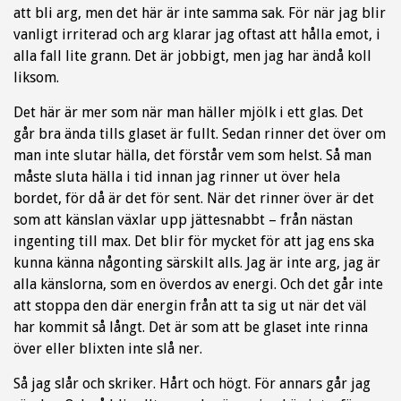
att bli arg, men det här är inte samma sak. För när jag blir
vanligt irriterad och arg klarar jag oftast att hålla emot, i
alla fall lite grann. Det är jobbigt, men jag har ändå koll
liksom.
Det här är mer som när man häller mjölk i ett glas. Det
går bra ända tills glaset är fullt. Sedan rinner det över om
man inte slutar hälla, det förstår vem som helst. Så man
måste sluta hälla i tid innan jag rinner ut över hela
bordet, för då är det för sent. När det rinner över är det
som att känslan växlar upp jättesnabbt – från nästan
ingenting till max. Det blir för mycket för att jag ens ska
kunna känna någonting särskilt alls. Jag är inte arg, jag är
alla känslorna, som en överdos av energi. Och det går inte
att stoppa den där energin från att ta sig ut när det väl
har kommit så långt. Det är som att be glaset inte rinna
över eller blixten inte slå ner.
Så jag slår och skriker. Hårt och högt. För annars går jag